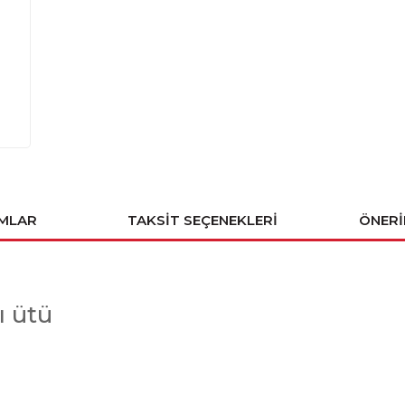
MLAR
TAKSIT SEÇENEKLERI
ÖNERI
ı ütü
da ve diğer konularda yetersiz gördüğünüz noktaları öneri formunu kullana