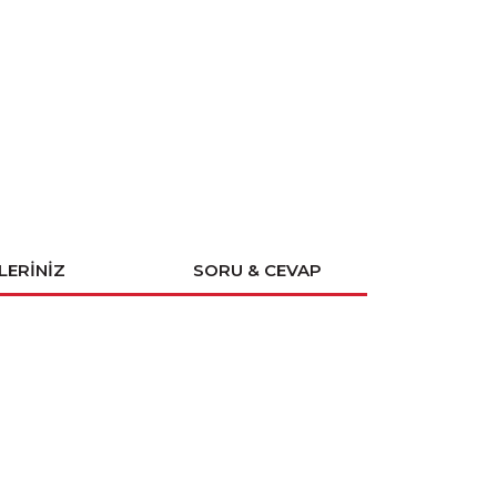
LERINIZ
SORU & CEVAP
rak tarafımıza iletebilirsiniz.