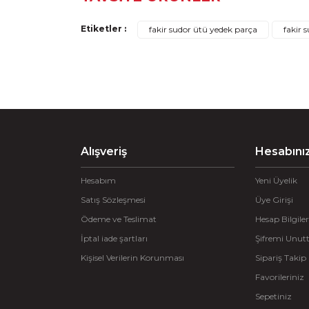
Görüş ve önerileriniz için teşekkür ederiz.
Etiketler :
fakir sudor ütü yedek parça
fakir 
Ürün resmi kalitesiz, bozuk veya görüntülenemiyo
Ürün açıklamasında eksik bilgiler bulunuyor.
Ürün bilgilerinde hatalar bulunuyor.
Ürün fiyatı diğer sitelerden daha pahalı.
Bu ürüne benzer farklı alternatifler olmalı.
Alışveriş
Hesabını
Hesabım
Yeni Üyelik
Fakir
Satış Sözleşmesi
Üye Girişi
Fakir Sudor İç Conta
Ödeme ve Teslimat
Hesap Bilgiler
İptal iade şartları
Şifremi Unu
Sepete Ekle
387,51 TL
Kişisel Verilerin Korunması
Sipariş Takip
Favorileriniz
Sepetiniz