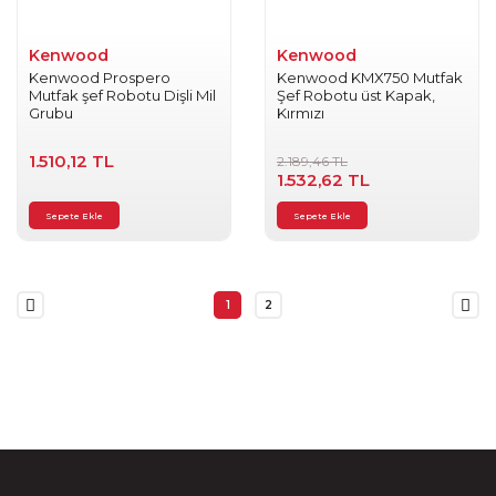
Kenwood
Kenwood
Kenwood Prospero
Kenwood KMX750 Mutfak
Mutfak şef Robotu Dişli Mil
Şef Robotu üst Kapak,
Grubu
Kırmızı
1.510,12 TL
2.189,46 TL
1.532,62 TL
Sepete Ekle
Sepete Ekle
1
2