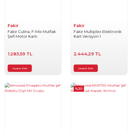
Aksesuarları
Tost Makineleri
Aksesuarları
Fakir
Fakir
Fakir Culina, F-Mix Mutfak
Fakir Multiplex Elektronik
Şefi Motor Kartı
Kart Versiyon 1
Yoğurt Yapma
Makinesi
Aksesuarları
1.283,59 TL
2.444,29 TL
Sepete Ekle
Sepete Ekle
%30