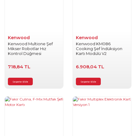
Mikrodalga Fırın
Ütü Yedek
& Fırın
Parçaları
Aksesuarları
Vantilatör Yedek
Mutfak Şefleri
Parçaları
Kenwood
Kenwood
ve Mutfak
Robotu
Kenwood Multione Şef
Kenwood KM086
Mikser Robotlar Hız
Cooking Şef İndüksiyon
Aksesuarları
Kontrol Düğmesi
Kartı Modülü V2
Pilav Pişirici
718,84 TL
6.908,04 TL
Aksesuarları
Saç Sakal
Sepete Ekle
Sepete Ekle
Kesme
Makineleri
Aksesuarları
Şarjlı Robot
Süpürge
Aksesuarları
Su Isıtıcısı Kettle