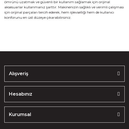
ömrünü uzatmak ve güvenli bir kullanım sağlamak için orijinal
aksesuarlar kullanmanız şarttır. Makinenizin sağlıklı ve verimli çalışması
için orijinal parçaları tercih ederek, hem işlevselliği hem de kullanıcı
konforunu en üst düzeye çıkarabilirsiniz.
Alışveriş
Hesabınız
Kurumsal