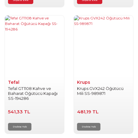
Sepete Ekle
Sepete Ekle
Tefal
Krups
Tefal GT1108 Kahve ve
Krups GVX242 Öğütücü
Baharat Öğütücü Kapağı
Mili SS-989871
SS-194286
541,33 TL
481,19 TL
Stokta Yok
Stokta Yok