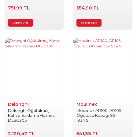
751,99 TL
554,90 TL
Sepete Ekle
Sepete Ekle
Delonghi
Moulinex
Delonghi Öğütülmüş
Moulinex AR100, AR105
Kahve Saklama Haznesi
Öğütücü Kapağı SS-
DLSC305
193419
2.120,47 TL
541,33 TL