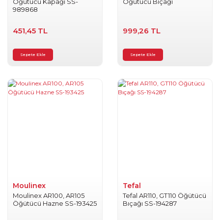
Öğütücü Kapağı SS-
Öğütücü Bıçağı
989868
451,45 TL
999,26 TL
Sepete Ekle
Sepete Ekle
Moulinex
Tefal
Moulinex AR100, AR105
Tefal AR110, GT110 Öğütücü
Öğütücü Hazne SS-193425
Bıçağı SS-194287