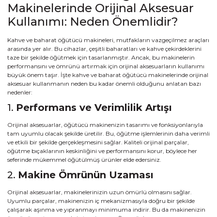
Makinelerinde Orijinal Aksesuar
Kullanımı: Neden Önemlidir?
Kahve ve baharat öğütücü makineleri, mutfakların vazgeçilmez araçları
arasında yer alır. Bu cihazlar, çeşitli baharatları ve kahve çekirdeklerini
taze bir şekilde öğütmek için tasarlanmıştır. Ancak, bu makinelerin
performansını ve ömrünü artırmak için orijinal aksesuarların kullanımı
büyük önem taşır. İşte kahve ve baharat öğütücü makinelerinde orijinal
aksesuar kullanmanın neden bu kadar önemli olduğunu anlatan bazı
nedenler:
1.
Performans ve Verimlilik Artışı
Orijinal aksesuarlar, öğütücü makinenizin tasarımı ve fonksiyonlarıyla
tam uyumlu olacak şekilde üretilir. Bu, öğütme işlemlerinin daha verimli
ve etkili bir şekilde gerçekleşmesini sağlar. Kaliteli orijinal parçalar,
öğütme bıçaklarının keskinliğini ve performansını korur, böylece her
seferinde mükemmel öğütülmüş ürünler elde edersiniz.
2.
Makine Ömrünün Uzaması
Orijinal aksesuarlar, makinelerinizin uzun ömürlü olmasını sağlar.
Uyumlu parçalar, makinenizin iç mekanizmasıyla doğru bir şekilde
çalışarak aşınma ve yıpranmayı minimuma indirir. Bu da makinenizin