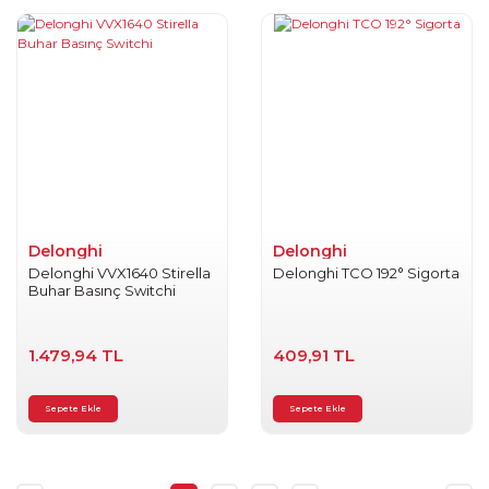
Delonghi
Delonghi
Delonghi VVX1640 Stirella
Delonghi TCO 192° Sigorta
Buhar Basınç Switchi
1.479,94 TL
409,91 TL
Sepete Ekle
Sepete Ekle