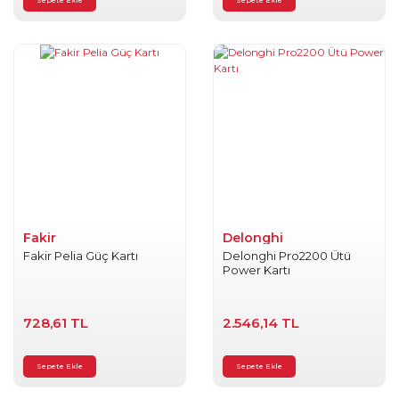
Sepete Ekle
Sepete Ekle
Aksesuarları
Saç Sakal
Kesme
Makineleri
Aksesuarları
Şarjlı Robot
Süpürge
Aksesuarları
Su Isıtıcısı Kettle
Aksesuarları
Fakir
Delonghi
Fakir Pelia Güç Kartı
Delonghi Pro2200 Ütü
Tost Makineleri
Power Kartı
Aksesuarları
Yoğurt Yapma
728,61 TL
2.546,14 TL
Makinesi
Aksesuarları
Sepete Ekle
Sepete Ekle