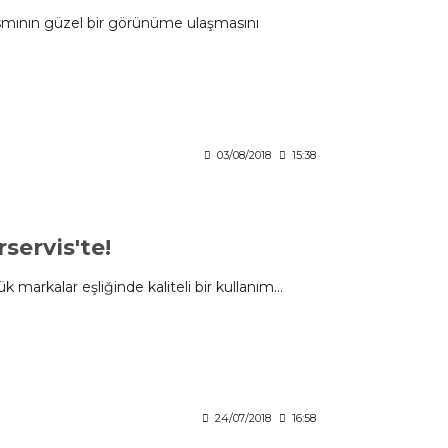
smının güzel bir görünüme ulaşmasını
03/08/2018
15:38
servis'te!
k markalar eşliğinde kaliteli bir kullanım...
24/07/2018
16:58