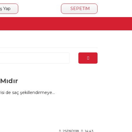
iş Yap
SEPETİM
 Mıdır
risi de saç şekillendirmeye...
25/09/2018
14:43