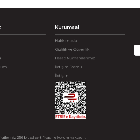
z
Kurumsal
Hakkımızda
Gizlilik ve Güvenlik
i
Hesap Numaralarımız
ttum
İletişim Formu
İletişim
ileriniz 256 bit ssl sertifikası ile korunmaktadır.