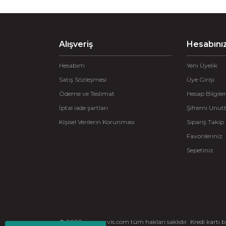
Alışveriş
Hesabını
Hesabım
Yeni Üyelik
Satış Sözleşmesi
Üye Girişi
Ödeme ve Teslimat
Hesap Bilgiler
İptal iade şartları
Şifremi Unu
Kişisel Verilerin Korunması
Sipariş Takip
Favorileriniz
Sepetiniz
© 2020 ayserservis.com tüm hakları saklıdır. Kredi kartı bilg