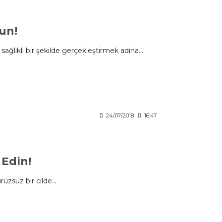
un!
lıklı bir şekilde gerçekleştirmek adına...
24/07/2018
16:47
 Edin!
üzsüz bir cilde...