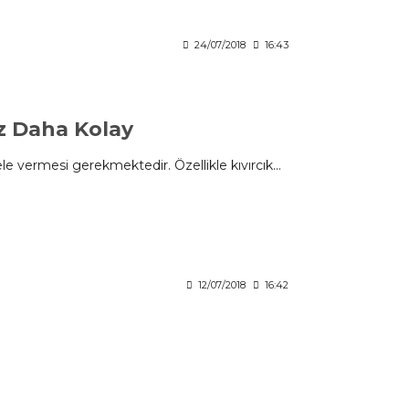
24/07/2018
16:43
niz Daha Kolay
le vermesi gerekmektedir. Özellikle kıvırcık...
12/07/2018
16:42