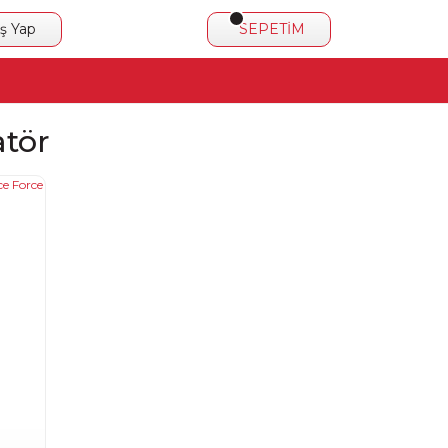
iş Yap
SEPETİM
atör