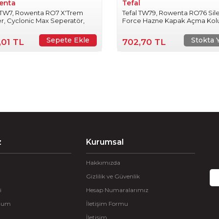
enta
Tefal
l TW7, Rowenta RO7 X'Trem
Tefal TW79, Rowenta RO76 Sil
, Cyclonic Max Seperatör,
Force Hazne Kapak Açma Kol
u
Sepete Ekle
Stokta 
,01 TL
702,70 TL
z
Kurumsal
Hakkımızda
Gizlilik ve Güvenlik
i
Hesap Numaralarımız
ttum
İletişim Formu
İletişim