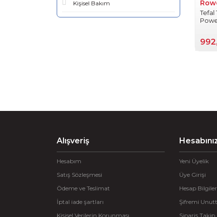
Row
Kişisel Bakım
Tefa
Power
Kulpl
992
Alışveriş
Hesabını
Hesabım
Yeni Üyelik
Satış Sözleşmesi
Üye Girişi
Ödeme ve Teslimat
Hesap Bilgiler
İptal iade şartları
Şifremi Unu
Kişisel Verilerin Korunması
Sipariş Takip