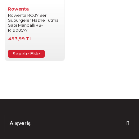
Rowenta
Rowenta RO37 Seri
Süpürgeler Hazne Tutma
Sapı Mandallı RS-
RT900577
493,99 TL
Sepete Ekle
Alışveriş