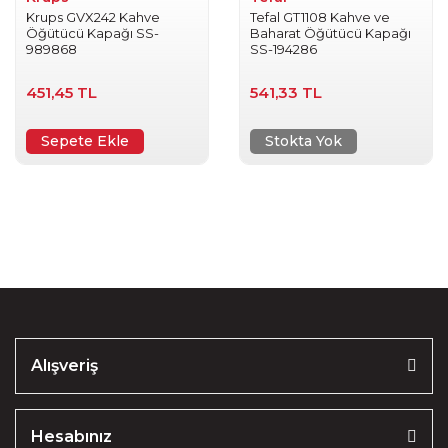
Krups GVX242 Kahve
Tefal GT1108 Kahve ve
Öğütücü Kapağı SS-
Baharat Öğütücü Kapağı
989868
SS-194286
451,45 TL
541,33 TL
Sepete Ekle
Stokta Yok
Alışveriş
Hesabınız