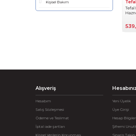
Tefa
Kişisel Bakım
Tefal
Hazne
539
Alışveriş
Hesabını
Hesabım
Yeni Üyelik
Satış Sözleşmesi
Üye Girişi
Ödeme ve Teslimat
Hesap Bilgiler
İptal iade şartları
Şifremi Unu
Kişisel Verilerin Korunması
Sipariş Takip