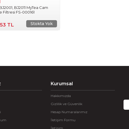
l
 BJ2001, BJ2011 MyTea Cam
 Filtresi FS-000161
Stokta Yok
,53 TL
z
Kurumsal
Hakkımızda
Gizlilik ve Güvenlik
i
Hesap Numaralarımız
ttum
İletişim Formu
İletişim