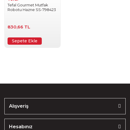
Tefal Gourmet Mutfak
Robotu Hazne SS-798423
830,66 TL
Sepete Ekle
Alışveriş
Hesabınız