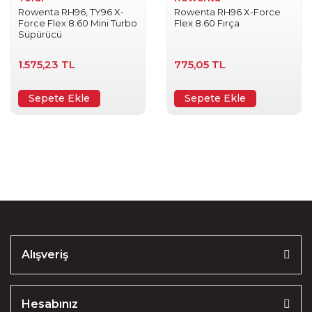
Rowenta RH96, TY96 X-
Rowenta RH96 X-Force
Force Flex 8.60 Mini Turbo
Flex 8.60 Fırça
Süpürücü
1.575,23 TL
775,05 TL
Sepete Ekle
Sepete Ekle
Alışveriş
Hesabınız