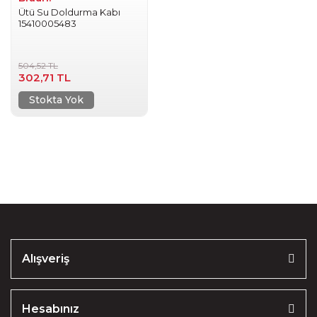
Ütü Su Doldurma Kabı
15410005483
504,52 TL
302,71 TL
Stokta Yok
Alışveriş
Hesabınız