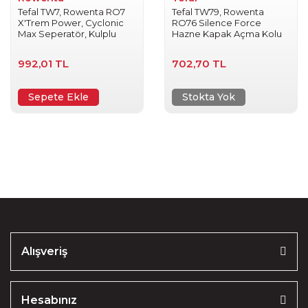
Tefal TW7, Rowenta RO7
Tefal TW79, Rowenta
X'Trem Power, Cyclonic
RO76 Silence Force
Max Seperatör, Kulplu
Hazne Kapak Açma Kolu
992,01 TL
702,70 TL
Sepete Ekle
Stokta Yok
Alışveriş
Hesabınız