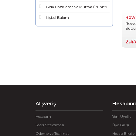
Gıda Hazırlama ve Mutfak Ürünleri
Row
Kişisel Bakım
Rowe
Süpü
2.4
Alışveriş
Hesabını
Hesabım
Yeni Üyelik
Satış Sözleşmesi
Üye Girişi
Ödeme ve Teslimat
Hesap Bilgiler