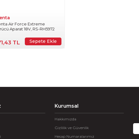
enta
nta Air Force Extreme
rücü Aparat 18V, RS-RH5972
Sepete Ekle
71,43 TL
z
Kurumsal
Hakkımızda
Gizlilik ve Güvenlik
i
Hesap Numaralarımız