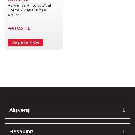
Rowenta RH67xx Dual
Force 2 Kenar Köşe
Aparatı
441,83 TL
Sepete Ekle
Alışveriş
Hesabınız