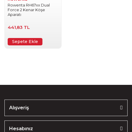
Rowenta RH67xx Dual
Force 2 Kenar Köşe
Aparatı
441,83 TL
Sepete Ekle
Alışveriş
Hesabınız