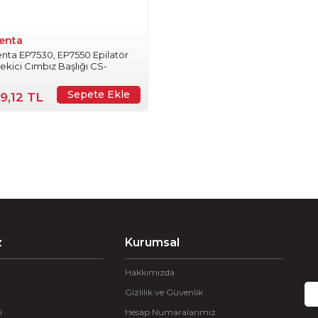
enta
ta EP7530, EP7550 Epilatör
ekici Cımbız Başlığı CS-
8954
Sepete Ekle
9,12 TL
z
Kurumsal
Hakkımızda
Gizlilik ve Güvenlik
i
Hesap Numaralarımız