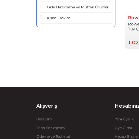
Gıda Hazırlama ve Mutfak Ürünleri
Row
Kişisel Bakım
Rowen
Tüy Ç
0012
1.02
Alışveriş
Hesabını
Hesabım
Yeni Üyelik
Satış Sözleşmesi
Üye Girişi
Ödeme ve Teslimat
Hesap Bilgiler