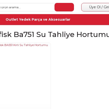
Üye Ol / Gir
Outlet Yedek Parça ve Aksesuarlar
lfisk Ba751 Su Tahliye Hortum