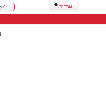
iş Yap
SEPETİM
u