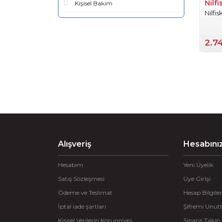
Nilfi
Kişisel Bakım
Nilfi
2.7
Alışveriş
Hesabını
Hesabım
Yeni Üyelik
Satış Sözleşmesi
Üye Girişi
Ödeme ve Teslimat
Hesap Bilgiler
İptal iade şartları
Şifremi Unu
Kişisel Verilerin Korunması
Sipariş Takip