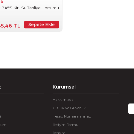
sk
sk BA551 Kirli Su Tahliye Hortumu
Sepete Ekle
45,46 TL
z
Kurumsal
Hakkımızda
Gizlilik ve Güvenlik
i
Hesap Numaralarımız
ttum
İletişim Formu
İletişim