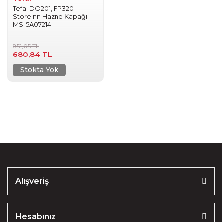
Tefal DO201, FP320
StoreInn Hazne Kapağı
MS-5A07214
851,05 TL
680,84 TL
Stokta Yok
Alışveriş
Hesabınız