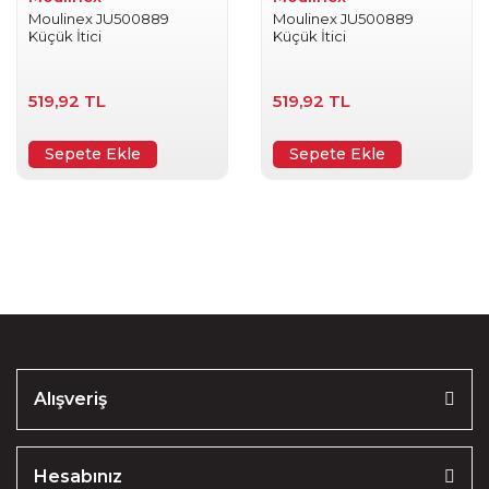
Moulinex JU500889
Moulinex JU500889
Küçük İtici
Küçük İtici
519,92 TL
519,92 TL
Sepete Ekle
Sepete Ekle
Alışveriş
Hesabınız