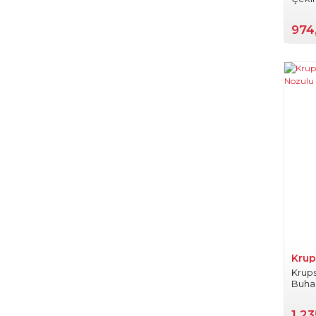
974
Krup
Krups
Buha
1.23