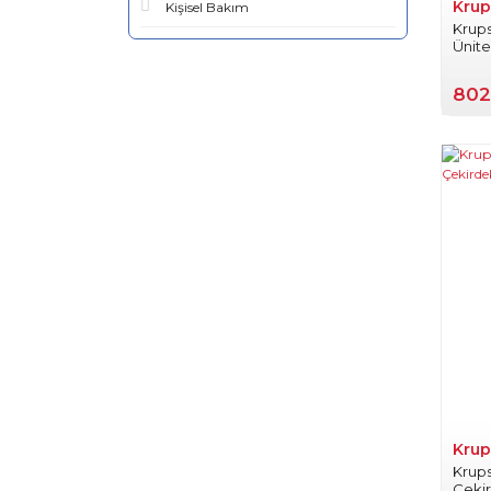
Krup
Kişisel Bakım
Krup
Ünite
802
Krup
Krups
Çeki