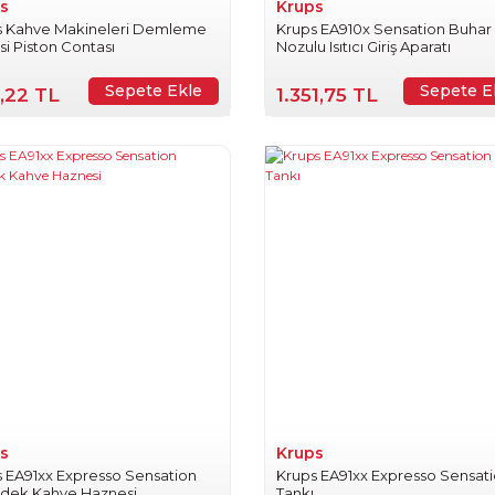
s
Krups
s Kahve Makineleri Demleme
Krups EA910x Sensation Buhar
si Piston Contası
Nozulu Isıtıcı Giriş Aparatı
Sepete Ekle
Sepete E
,22 TL
1.351,75 TL
s
Krups
 EA91xx Expresso Sensation
Krups EA91xx Expresso Sensat
rdek Kahve Haznesi
Tankı