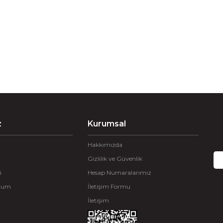
z
Kurumsal
Hakkımızda
Gizlilik ve Güvenlik
i
Hesap Numaralarımız
ttum
İletişim Formu
İletişim