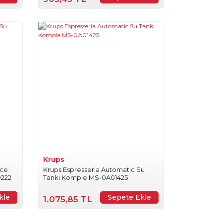
Krups
nce
Krups Espresseria Automatic Su
0222
Tankı Komple MS-0A01425
kle
Sepete Ekle
1.075,85 TL