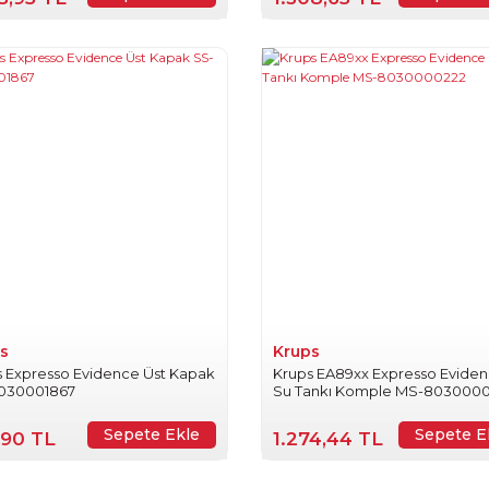
s
Krups
s Expresso Evidence Üst Kapak
Krups EA89xx Expresso Evide
030001867
Su Tankı Komple MS-803000
Sepete Ekle
Sepete E
,90 TL
1.274,44 TL