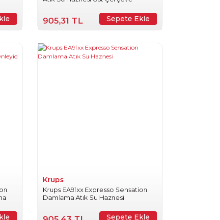
kle
Sepete Ekle
905,31 TL
Krups
ion
Krups EA91xx Expresso Sensation
ma
Damlama Atık Su Haznesi
kle
Sepete Ekle
905,43 TL