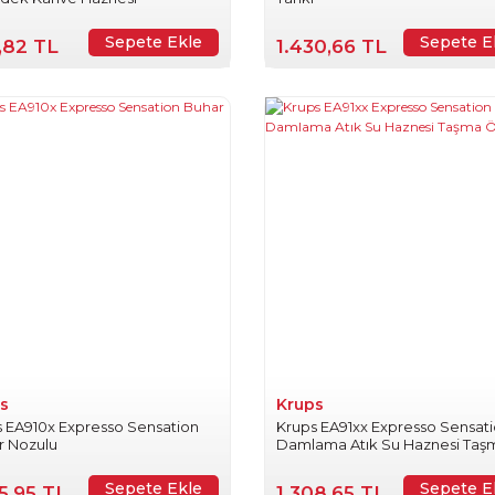
Sepete Ekle
Sepete E
,82 TL
1.430,66 TL
s
Krups
 EA910x Expresso Sensation
Krups EA91xx Expresso Sensat
r Nozulu
Damlama Atık Su Haznesi Taş
Önleyici
Sepete Ekle
Sepete E
5,95 TL
1.308,65 TL