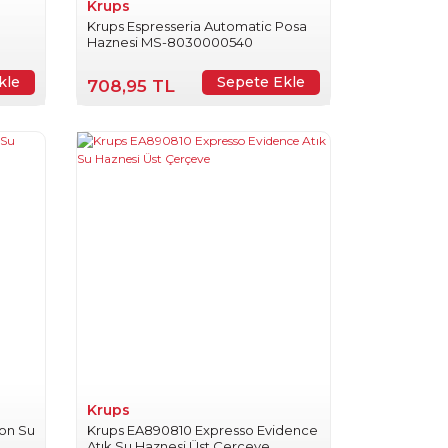
Krups
Krups Espresseria Automatic Posa
Haznesi MS-8030000540
kle
Sepete Ekle
708,95 TL
Krups
ion Su
Krups EA890810 Expresso Evidence
Atık Su Haznesi Üst Çerçeve