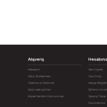
Alışveriş
Hesabını
Hesabım
Yeni Üyelik
Satış Sözleşmesi
Üye Girişi
Ödeme ve Teslimat
Hesap Bilgiler
İptal iade şartları
Şifremi Unu
Kişisel Verilerin Korunması
Sipariş Takip
Favorileriniz