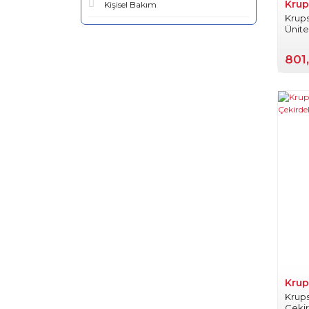
Krup
Kişisel Bakım
Krup
Ünite
801
Krup
Krups
Çeki