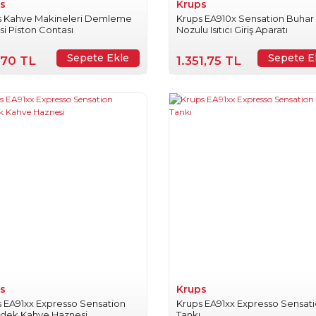
s
Krups
s Kahve Makineleri Demleme
Krups EA910x Sensation Buhar
si Piston Contası
Nozulu Isıtıcı Giriş Aparatı
Sepete Ekle
Sepete E
,70 TL
1.351,75 TL
s
Krups
 EA91xx Expresso Sensation
Krups EA91xx Expresso Sensat
rdek Kahve Haznesi
Tankı