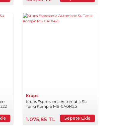
Krups
nce
Krups Espresseria Automatic Su
0222
Tankı Komple MS-0A01425
kle
Sepete Ekle
1.075,85 TL