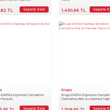
Sepete Ekle
Sepete E
,82 TL
1.430,66 TL
s
Krups
 EA910x Expresso Sensation
Krups EA91xx Expresso Sensat
r Nozulu
Damlama Atık Su Haznesi Taş
Önleyici
Sepete Ekle
Sepete E
5,95 TL
1.308,65 TL