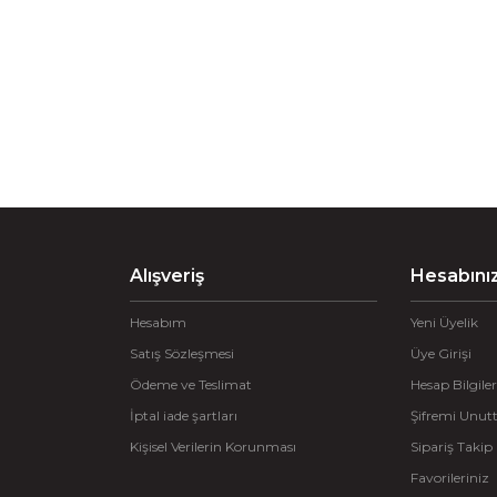
Alışveriş
Hesabını
Hesabım
Yeni Üyelik
Satış Sözleşmesi
Üye Girişi
Ödeme ve Teslimat
Hesap Bilgiler
İptal iade şartları
Şifremi Unu
Kişisel Verilerin Korunması
Sipariş Takip
Favorileriniz