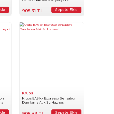
kle
Sepete Ekle
905,31 TL
Krups
ion
Krups EA91xx Expresso Sensation
ma
Damlama Atık Su Haznesi
kle
Sepete Ekle
905,43 TL