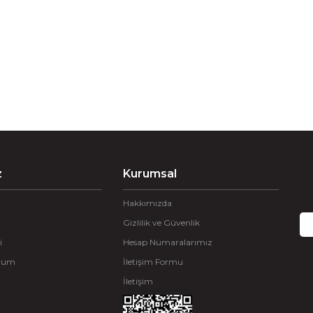
z
Kurumsal
Hakkımızda
Gizlilik ve Güvenlik
i
Hesap Numaralarımız
ttum
İletişim Formu
İletişim