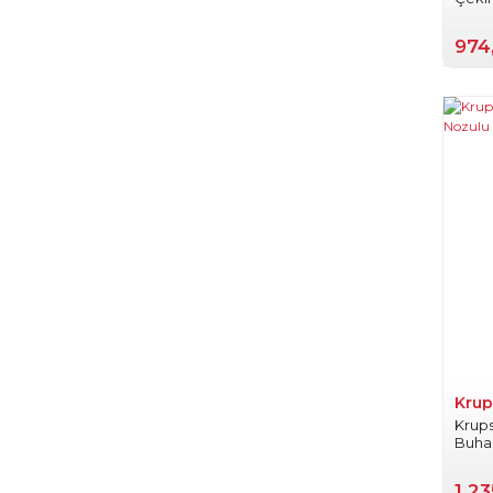
974
Krup
Krups
Buha
1.23