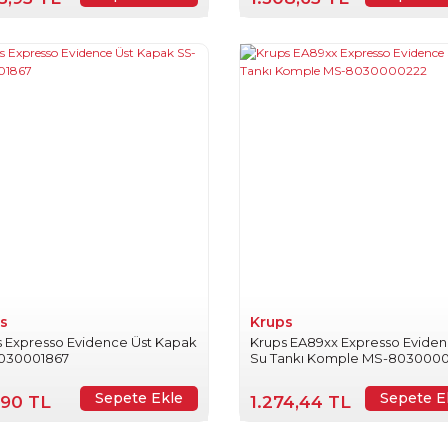
s
Krups
s Expresso Evidence Üst Kapak
Krups EA89xx Expresso Evide
030001867
Su Tankı Komple MS-803000
Sepete Ekle
Sepete E
,90 TL
1.274,44 TL