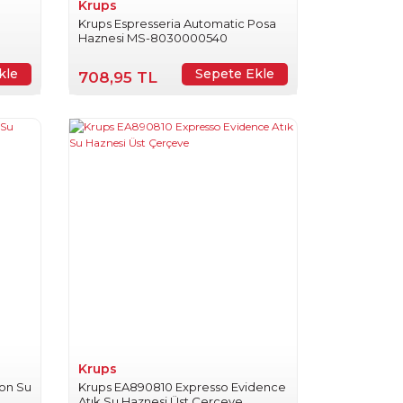
Krups
Krups Espresseria Automatic Posa
Haznesi MS-8030000540
kle
Sepete Ekle
708,95 TL
Krups
ion Su
Krups EA890810 Expresso Evidence
Atık Su Haznesi Üst Çerçeve