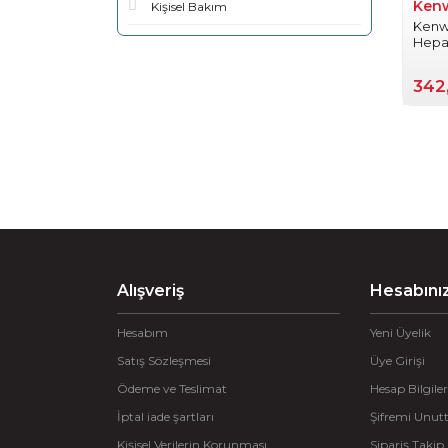
Ken
Kişisel Bakım
Kenw
Hepa 
342
Alışveriş
Hesabını
Hesabım
Yeni Üyelik
Satış Sözleşmesi
Üye Girişi
Ödeme ve Teslimat
Hesap Bilgiler
İptal iade şartları
Şifremi Unu
Kişisel Verilerin Korunması
Sipariş Takip