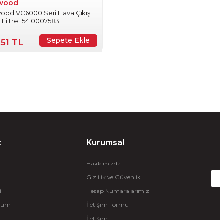
wood
ood VC6000 Seri Hava Çıkış
Filtre 15410007583
Sepete Ekle
,51 TL
z
Kurumsal
Hakkımızda
Gizlilik ve Güvenlik
i
Hesap Numaralarımız
ttum
İletişim Formu
İletişim