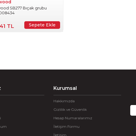
wood
ood SB277 Bıçak grubu
0008434
Sepete Ekle
,41 TL
z
Kurumsal
Hakkımızda
Gizlilik ve Güvenlik
i
Hesap Numaralarımız
ttum
İletişim Formu
İletişim