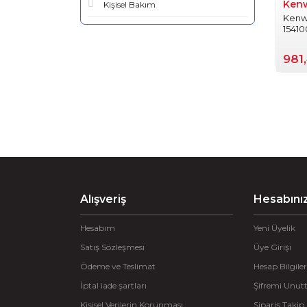
Ken
Kişisel Bakım
Kenw
1541
981
Alışveriş
Hesabını
Hesabım
Yeni Üyelik
Satış Sözleşmesi
Üye Girişi
Ödeme ve Teslimat
Hesap Bilgiler
İptal iade şartları
Şifremi Unu
Kişisel Verilerin Korunması
Sipariş Takip