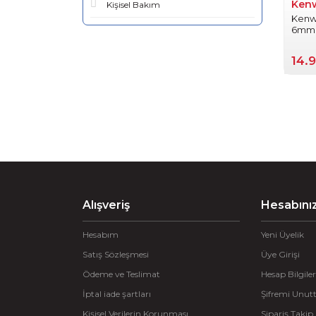
Ken
Kişisel Bakım
Kenw
6mm 
15410
14.
Alışveriş
Hesabını
Hesabım
Yeni Üyelik
Satış Sözleşmesi
Üye Girişi
Ödeme ve Teslimat
Hesap Bilgiler
İptal iade şartları
Şifremi Unu
Kişisel Verilerin Korunması
Sipariş Takip