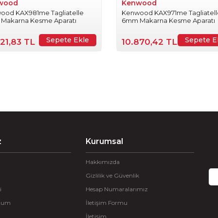
wood
Kenwood
ood KAX981me Tagliatelle
Kenwood KAX971me Tagliatell
Makarna Kesme Aparatı
6mm Makarna Kesme Aparatı
016344
15410005014
Sepete Ekle
Sepete E
921,83 TL
10.870,42 TL
z
Kurumsal
Hakkımızda
Gizlilik ve Güvenlik
i
Hesap Numaralarımız
ttum
İletişim Formu
İletişim