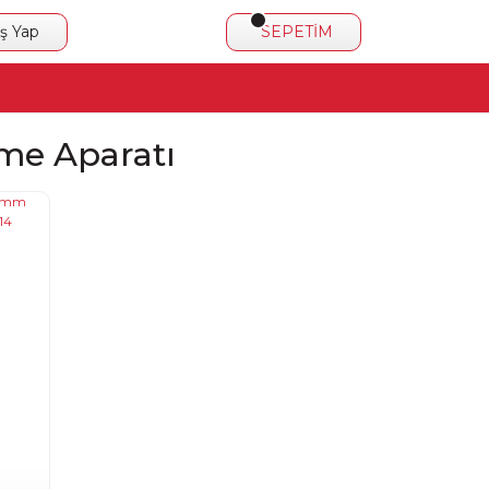
iş Yap
SEPETİM
me Aparatı