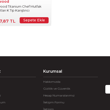
wood
ood Titanium Chef Mutfak
arı K Tip Karıştırıcı
Sepete Ekle
17,87 TL
z
Kurumsal
Hakkımızda
Gizlilik ve Güvenlik
i
Hesap Numaralarımız
ttum
İletişim Formu
İletişim