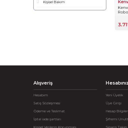
Ken
Kişisel Bakım
Kenw
Robotl
3.7
Alışveriş
Hesabını
Hesabım
Yeni Üyelik
Satış Sözleşmesi
Üye Girişi
Ödeme ve Teslimat
Hesap Bilgiler
İptal iade şartları
Şifremi Unu
Kişisel Verilerin Korunması
Sipariş Takip