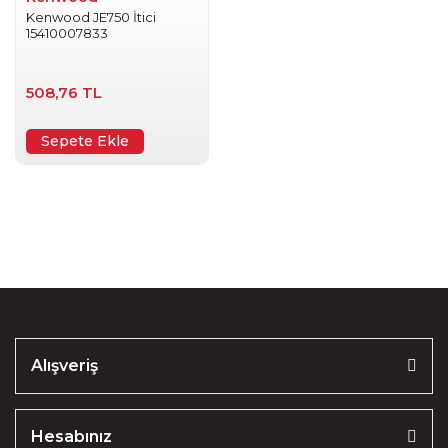
Kenwood JE750 İtici
15410007833
508,76 TL
Sepete Ekle
Alışveriş
Hesabınız