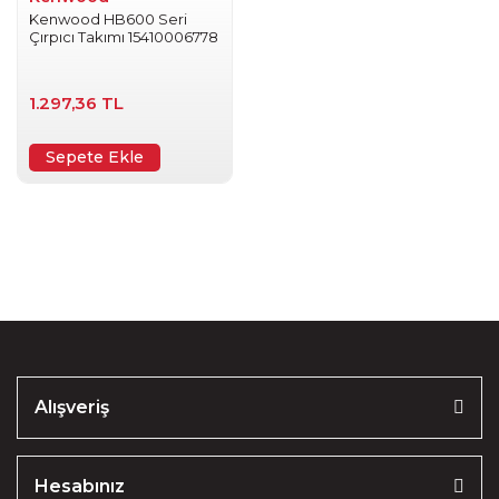
Kenwood HB600 Seri
Çırpıcı Takımı 15410006778
1.297,36 TL
Sepete Ekle
Alışveriş
Hesabınız