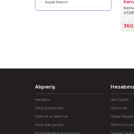
Ken
Kişisel Bakım
Kenw
AT285
360
Alışveriş
Hesabını
Hesabım
Yeni Üyelik
Satış Sözleşmesi
Üye Girişi
Ödeme ve Teslimat
Hesap Bilgiler
İptal iade şartları
Şifremi Unu
Kişisel Verilerin Korunması
Sipariş Takip