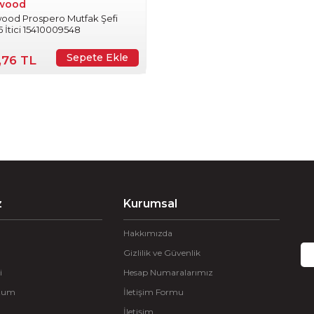
wood
ood Prospero Mutfak Şefi
 İtici 15410009548
Sepete Ekle
,76 TL
z
Kurumsal
Hakkımızda
Gizlilik ve Güvenlik
i
Hesap Numaralarımız
ttum
İletişim Formu
İletişim