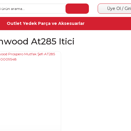
Üye Ol / Gir
Outlet Yedek Parça ve Aksesuarlar
nwood At285 Itici