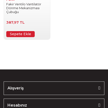
Fakir Ventilo Vantilatör
Dönme Mekanizması
Çubuğu
387,97 TL
Sepete Ekle
Alışveriş
Hesabınız