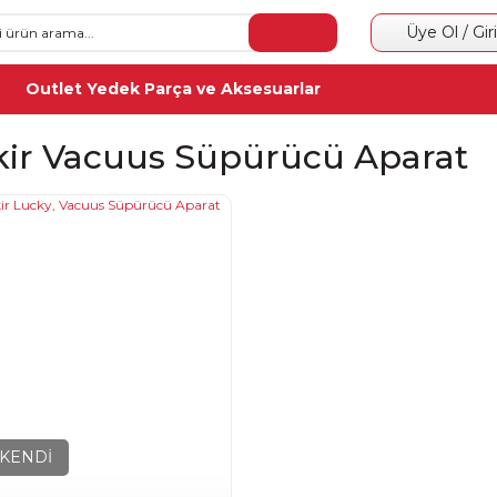
Üye Ol / Gir
Outlet Yedek Parça ve Aksesuarlar
kir Vacuus Süpürücü Aparat
KENDİ