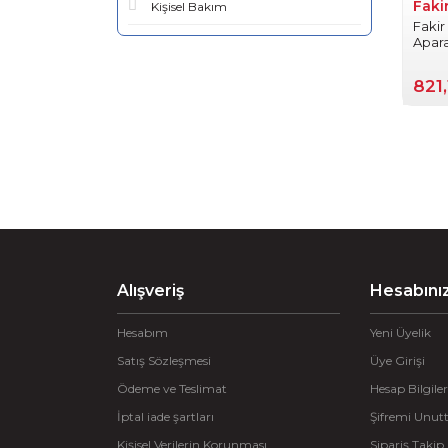
Faki
Kişisel Bakım
Fakir
Apar
821
Alışveriş
Hesabını
Hesabım
Yeni Üyelik
Satış Sözleşmesi
Üye Girişi
Ödeme ve Teslimat
Hesap Bilgiler
İptal iade şartları
Şifremi Unu
Kişisel Verilerin Korunması
Sipariş Takip