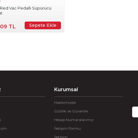
r
 Red Vac Pedallı Süpürücü
at
Sepete Ekle
,09 TL
z
Kurumsal
Hakkımızda
Gizlilik ve Güvenlik
i
Hesap Numaralarımız
ttum
İletişim Formu
İletişim