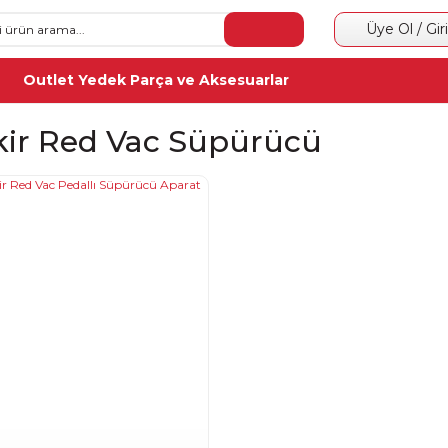
Üye Ol / Gir
Outlet Yedek Parça ve Aksesuarlar
kir Red Vac Süpürücü