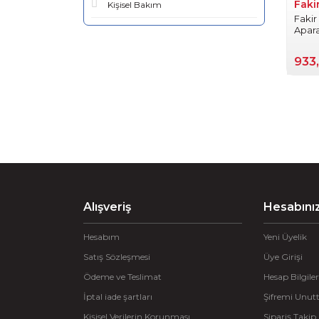
Faki
Kişisel Bakım
Fakir
Apar
933
Alışveriş
Hesabını
Hesabım
Yeni Üyelik
Satış Sözleşmesi
Üye Girişi
Ödeme ve Teslimat
Hesap Bilgiler
İptal iade şartları
Şifremi Unu
Kişisel Verilerin Korunması
Sipariş Takip