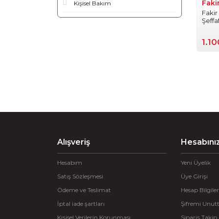
Faki
Kişisel Bakım
Fakir
Şeffa
1.1
Alışveriş
Hesabını
Hesabım
Yeni Üyelik
Satış Sözleşmesi
Üye Girişi
Ödeme ve Teslimat
Hesap Bilgiler
İptal iade şartları
Şifremi Unu
Kişisel Verilerin Korunması
Sipariş Takip