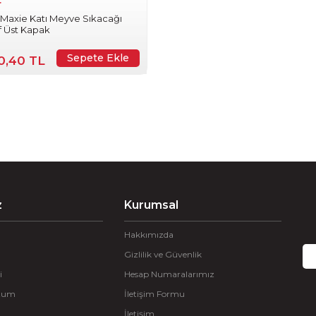
r
 Maxie Katı Meyve Sıkacağı
f Üst Kapak
Sepete Ekle
00,40 TL
z
Kurumsal
Hakkımızda
Gizlilik ve Güvenlik
i
Hesap Numaralarımız
ttum
İletişim Formu
İletişim