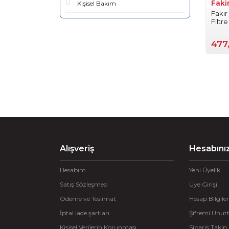
Faki
Kişisel Bakım
Fakir
Filtre
477
Alışveriş
Hesabını
Hesabım
Yeni Üyelik
Satış Sözleşmesi
Üye Girişi
Ödeme ve Teslimat
Hesap Bilgiler
İptal iade şartları
Şifremi Unu
Kişisel Verilerin Korunması
Sipariş Takip