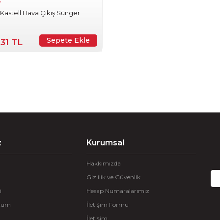
r
 Kastell Hava Çıkış Sünger
Sepete Ekle
,31 TL
z
Kurumsal
Hakkımızda
Gizlilik ve Güvenlik
i
Hesap Numaralarımız
ttum
İletişim Formu
İletişim