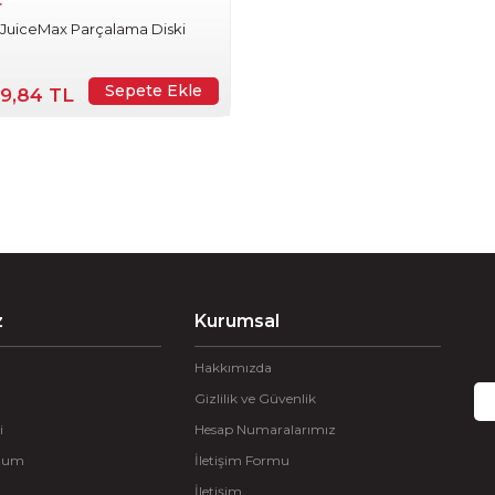
r
 JuiceMax Parçalama Diski
Sepete Ekle
49,84 TL
z
Kurumsal
Hakkımızda
Gizlilik ve Güvenlik
i
Hesap Numaralarımız
ttum
İletişim Formu
İletişim