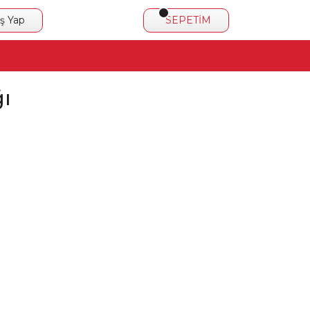
iş Yap
SEPETİM
ğı