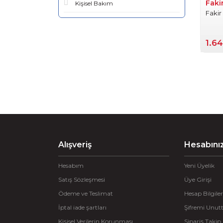
Faki
Kişisel Bakım
Fakir
1.6
Alışveriş
Hesabını
Hesabım
Yeni Üyelik
Satış Sözleşmesi
Üye Girişi
Ödeme ve Teslimat
Hesap Bilgiler
İptal iade şartları
Şifremi Unu
Kişisel Verilerin Korunması
Sipariş Takip