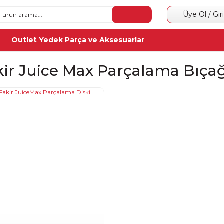
Üye Ol / Gir
Outlet Yedek Parça ve Aksesuarlar
kir Juice Max Parçalama Bıça