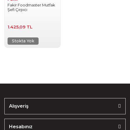
Fakir Foodmaster Mutfak
Şefi Çırpıcı
1.425,09 TL
Stokta Yok
Alışveriş
Hesabınız