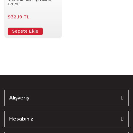
Grubu
932,19 TL
Sepete Ekle
Alışveriş
Hesabınız