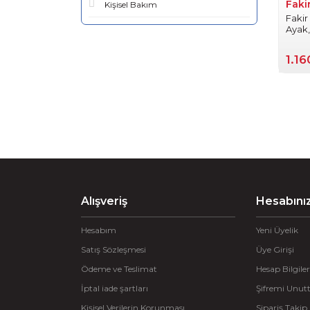
Faki
Kişisel Bakım
Fakir
Ayak
1.1
Alışveriş
Hesabını
Hesabım
Yeni Üyelik
Satış Sözleşmesi
Üye Girişi
Ödeme ve Teslimat
Hesap Bilgiler
İptal iade şartları
Şifremi Unu
Kişisel Verilerin Korunması
Sipariş Takip