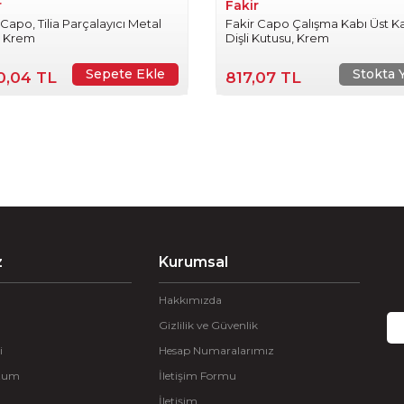
r
Fakir
 Capo, Tilia Parçalayıcı Metal
Fakir Capo Çalışma Kabı Üst 
, Krem
Dişli Kutusu, Krem
Sepete Ekle
Stokta 
60,04 TL
817,07 TL
z
Kurumsal
Hakkımızda
Gizlilik ve Güvenlik
i
Hesap Numaralarımız
ttum
İletişim Formu
İletişim