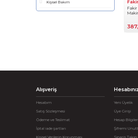
Faki
Kişisel Bakım
Faki
Makin
387
Alışveriş
Hesabını
Hesabım
Yeni Üyelik
Satış Sözleşmesi
Üye Girişi
Ödeme ve Teslimat
Hesap Bilgiler
İptal iade şartları
Şifremi Unu
Kişisel Verilerin Korunması
Sipariş Takip