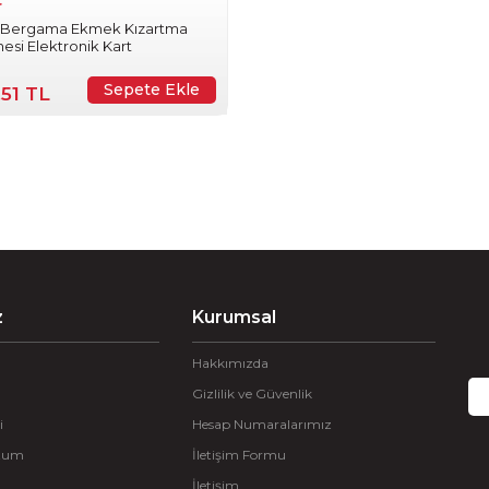
r
r Bergama Ekmek Kızartma
esi Elektronik Kart
Sepete Ekle
,51 TL
z
Kurumsal
Hakkımızda
Gizlilik ve Güvenlik
i
Hesap Numaralarımız
ttum
İletişim Formu
İletişim