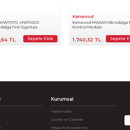
r
Kenwood
r MW70170, MW70200
Kenwood MW455 Mikrodalga F
dalga Fırın Sigortası
Kontrol Modülü
Sepete Ekle
Sepete E
,64 TL
1.740,32 TL
z
Kurumsal
Hakkımızda
Gizlilik ve Güvenlik
i
Hesap Numaralarımız