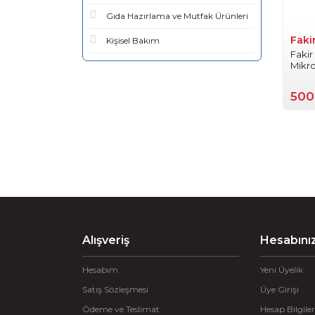
Gıda Hazırlama ve Mutfak Ürünleri
Faki
Kişisel Bakım
Faki
Mikro
500
Alışveriş
Hesabını
Hesabım
Yeni Üyelik
Satış Sözleşmesi
Üye Girişi
Ödeme ve Teslimat
Hesap Bilgiler