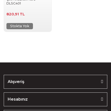
DLSC401
820,91 TL
Stokta Yok
Alışveriş
Hesabınız