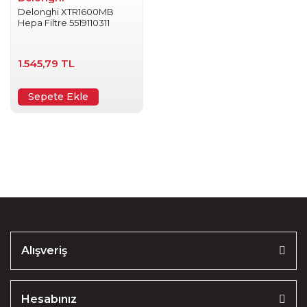
Delonghi XTR1600MB
Hepa Filtre 5519110311
1.545,79 TL
Sepete Ekle
Alışveriş
Hesabınız