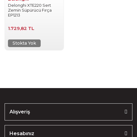
Delonghi XTE220 Sert
Zemin Süpürücü Fırça
EP1213
1.729,82 TL
Stokta Yok
Alışveriş
Hesabınız