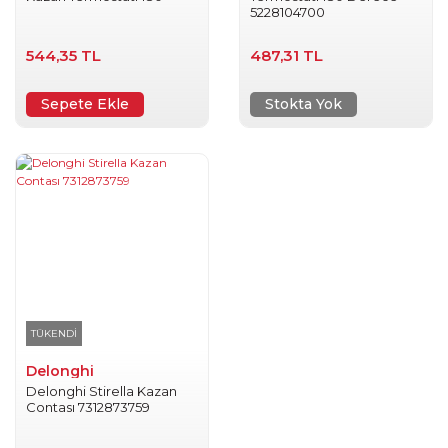
5228104700
544,35 TL
487,31 TL
Sepete Ekle
Stokta Yok
TÜKENDİ
Delonghi
Delonghi Stirella Kazan
Contası 7312873759