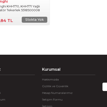
nghi
ghi KHH770, KHH771 Yağlı
atör Tekerlek 5518500008
Stokta Yok
,84 TL
z
Kurumsal
Hakkımızda
Gizlilik ve Güvenlik
i
Hesap Numaralarımız
ttum
İletişim Formu
İletişim