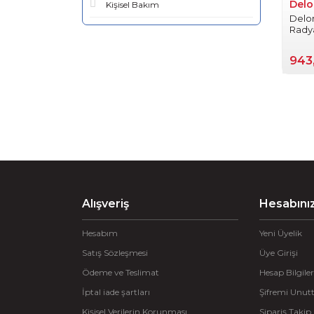
Delo
Kişisel Bakım
Delon
Rady
943
Alışveriş
Hesabını
Hesabım
Yeni Üyelik
Satış Sözleşmesi
Üye Girişi
Ödeme ve Teslimat
Hesap Bilgiler
İptal iade şartları
Şifremi Unu
Kişisel Verilerin Korunması
Sipariş Takip