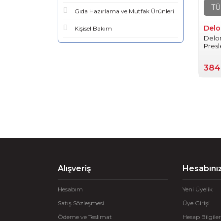
TÜ
Gıda Hazırlama ve Mutfak Ürünleri
Delo
Kişisel Bakım
Delon
Presl
384
Alışveriş
Hesabını
Hesabım
Yeni Üyelik
Satış Sözleşmesi
Üye Girişi
Ödeme ve Teslimat
Hesap Bilgiler