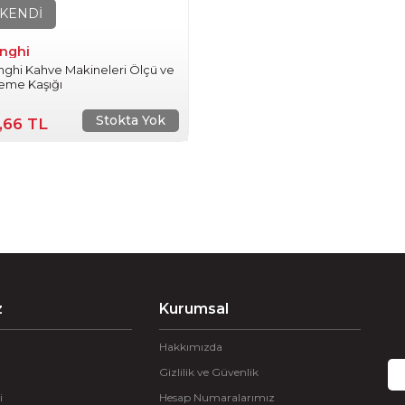
KENDİ
nghi
ghi Kahve Makineleri Ölçü ve
eme Kaşığı
Stokta Yok
,66 TL
z
Kurumsal
Hakkımızda
Gizlilik ve Güvenlik
i
Hesap Numaralarımız