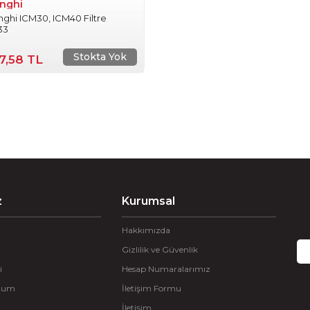
nghi
ghi ICM30, ICM40 Filtre
33
Stokta Yok
47,58 TL
z
Kurumsal
Hakkımızda
Gizlilik ve Güvenlik
i
Hesap Numaralarımız
ttum
İletişim Formu
İletişim