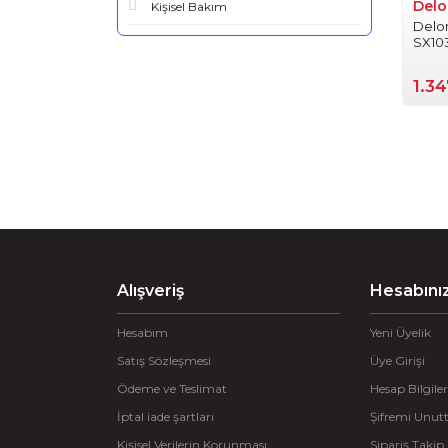
Delo
Kişisel Bakım
Delon
SX10
1.3
Alışveriş
Hesabını
Hesabım
Yeni Üyelik
Satış Sözleşmesi
Üye Girişi
Ödeme ve Teslimat
Hesap Bilgiler
İptal iade şartları
Şifremi Unu
Kişisel Verilerin Korunması
Sipariş Takip