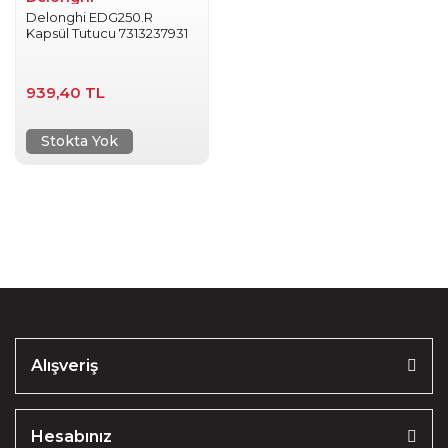
Delonghi EDG250.R
Kapsül Tutucu 7313237931
939,40 TL
Stokta Yok
Alışveriş
Hesabınız