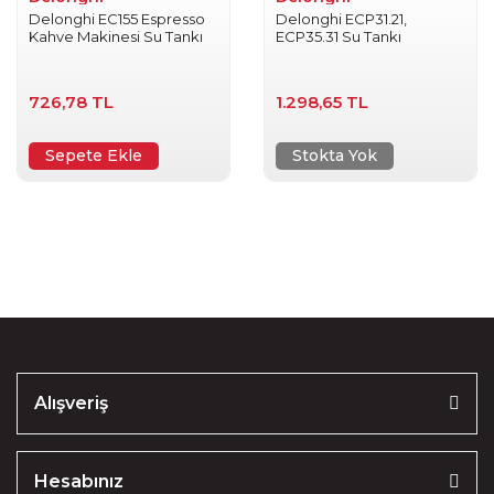
Delonghi EC155 Espresso
Delonghi ECP31.21,
Kahve Makinesi Su Tankı
ECP35.31 Su Tankı
726,78 TL
1.298,65 TL
Sepete Ekle
Stokta Yok
Alışveriş
Hesabınız