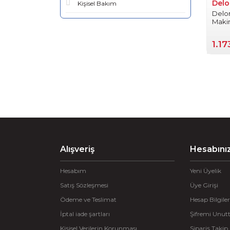
Delo
Kişisel Bakım
Delo
Makin
1.17
Alışveriş
Hesabını
Hesabım
Yeni Üyelik
Satış Sözleşmesi
Üye Girişi
Ödeme ve Teslimat
Hesap Bilgiler
İptal iade şartları
Şifremi Unu
Kişisel Verilerin Korunması
Sipariş Takip