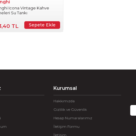
nghi
nghi Icona Vintage Kahve
eleri Su Tankı
Sepete Ekle
3,40 TL
z
Kurumsal
Hakkımızda
Gizlilik ve Güvenlik
i
Hesap Numaralarımız
ttum
İletişim Formu
İletişim